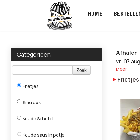
HOME
BESTELLE
Afhalen
Categorieën
vr. 07 au
Meer
Zoek
Frietjes
Frietjes
Smulbox
Koude Schotel
Koude saus in potje