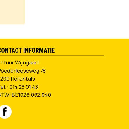
CONTACT INFORMATIE
rituur Wijngaard
Poederleeseweg 78
2200 Herentals
el.:
014 23 01 43
BTW:
BE1026.062.040